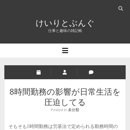
Open
searc
けいりとぶんぐ
bar
仕事と趣味の雑記帳
open
menu
8時間勤務の影響が日常生活を
圧迫してる
Posted in
未分類
そもそも8時間勤務は労基法で定められる勤務時間の